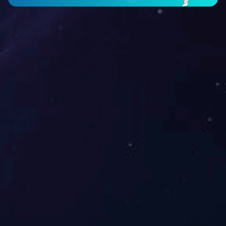
tags:闯红灯自
点击次数：
更新时间：1
相关产品
车轮动平衡检定装
置
热门地区产品
广东闯红灯自动记
统检定装置
，
浙江
红灯自动记录系统