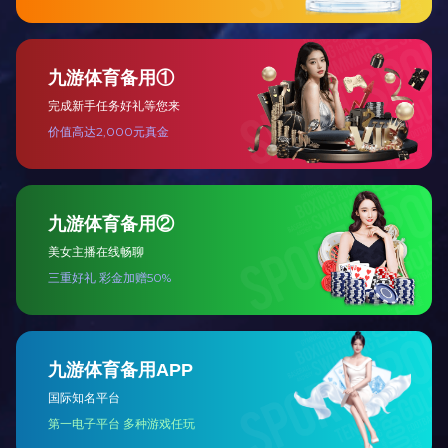
另外提供地感线圈
须实车测试，可以
二、检定项目：
闯红灯行为记录
闯红灯捕获率和记
计时误差
三、主要技术参数
内置电源：DC9.6v 
重 量：0.5 kg
测试时间分辨率：10
时刻误差： 允许误差：
日差： 允许误差：±0.