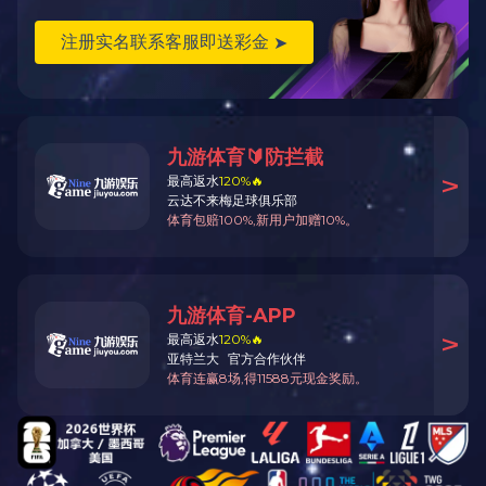
检测线台体系列
发动机测试仪系列
农机检测仪器
厂车检测仪器
产品详情
检定装置