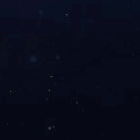
网站首页
关于我们
产品展示
联系人：王经理 技术咨询：13853358910
电话：0533-3590627 传真：0533-3153526
公司地址：淄博高新区柳泉路111号创业火炬广场D座
QYGTY.COM奇异果官网主打生产踏板力计,
乐竞官方网站
|
雷火体育官方在线入口
|
华体会hth·（体育）（中国）官
方网站
|
OD官方网页版
|
必赢(中国)biying·官方网页版
|
ML.COM米兰体
育(中国)科技公司
|
1xbet网页版登录入口
|
B体育手机官方网站入口
|
同