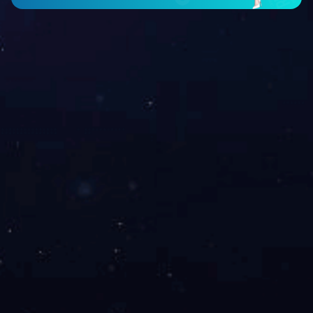
衡检定装置
网站首页
关于我们
产品展示
联系人：王经理 技术咨询：13853358910
电话：0533-3590627 传真：0533-3153526
公司地址：淄博高新区柳泉路111号创业火炬广场D座
QYGTY.COM奇异果官网主打生产踏板力计,
乐竞官方网站
|
雷火体育官方在线入口
|
华体会hth·（体育）（中国）官