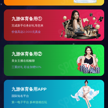
tags:车轮动平
点击次数：
更新时间：1
相关产品
闯红灯自动记录系
统检...
热门地区产品
广东车轮动平衡检
装置
，
河北车轮动