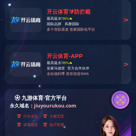
当前位置 :
主页
>>
产品展示
>>
检定装置
新品推介
新国标仪器
检测仪器系列