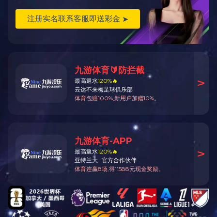
检测线台体系列
发动机测试仪系列
农机检测仪器
厂车检测仪器
产品详情
检定装置
产品编号：42316145