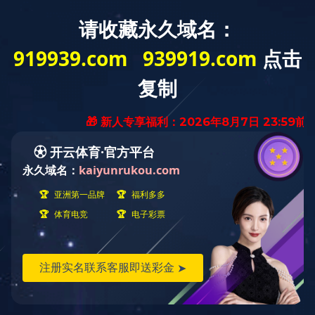
:(
无法加载模块:QlwHALa
错误位置
FILE:
/usr/home/qxu2059980313/htdocs/ThinkPHP/Common/functio
LINE: 112
3.1.3
ThinkPHP
{ Fast & Simple OOP PHP Framework
} -- [ WE CAN DO IT JUST THINK ]
乐竞官方网站
|
雷火体育官方在线入口
|
华体会hth·（体育）（中
国）官方网站
|
OD官方网页版
|
必赢(中国)biying·官方网页版
|