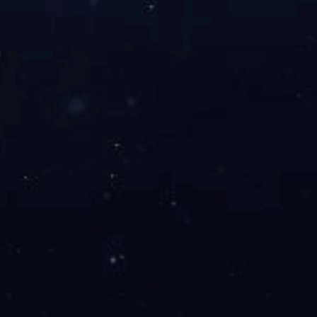
网站首页
关于我们
产品展示
联系人：王经理 技术咨询：13853358910
电话：0533-3590627 传真：0533-3153526
公司地址：淄博高新区柳泉路111号创业火炬广场D座
QYGTY.COM奇异果官网主打生产踏板力计,
乐竞官方网站
|
雷火体育官方在线入口
|
华体会hth·（体育）（中国）官
方网站
|
OD官方网页版
|
必赢(中国)biying·官方网页版
|
ML.COM米兰体
育(中国)科技公司
|
1xbet网页版登录入口
|
B体育手机官方网站入口
|
同
花顺·同花顺（中国）官方网
|