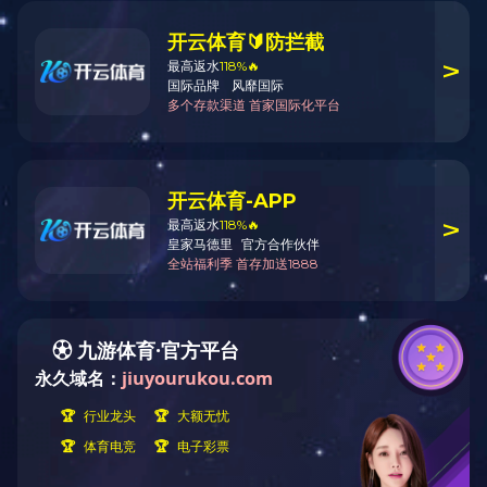
ML.COM米兰体育(中国)科技公司
|
1xbet网页版登录入口
|
B体育
手机官方网站入口
|
同花顺·同花顺（中国）官方网
|