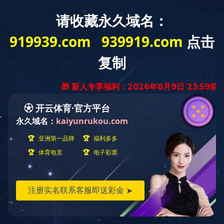
:(
无法加载模块:QlwHALa
错误位置
FILE:
/usr/home/qxu2059980313/htdocs/ThinkPHP/Common/functio
LINE: 112
3.1.3
ThinkPHP
{ Fast & Simple OOP PHP Framework
} -- [ WE CAN DO IT JUST THINK ]
乐竞官方网站
|
雷火体育官方在线入口
|
华体会hth·（体育）（中
国）官方网站
|
OD官方网页版
|
必赢(中国)biying·官方网页版
|