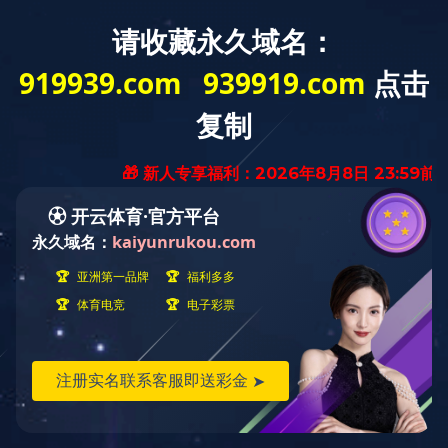
:(
无法加载模块:QlwHALa
错误位置
FILE:
/usr/home/qxu2059980313/htdocs/ThinkPHP/Common/functio
LINE: 112
3.1.3
ThinkPHP
{ Fast & Simple OOP PHP Framework
} -- [ WE CAN DO IT JUST THINK ]
乐竞官方网站
|
雷火体育官方在线入口
|
华体会hth·（体育）（中
国）官方网站
|
OD官方网页版
|
必赢(中国)biying·官方网页版
|