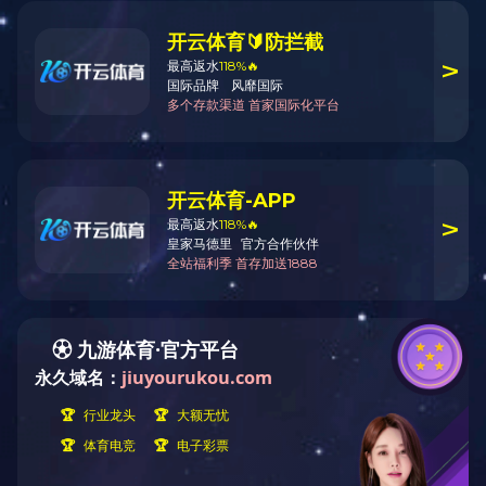
ML.COM米兰体育(中国)科技公司
|
1xbet网页版登录入口
|
B体育
手机官方网站入口
|
同花顺·同花顺（中国）官方网
|