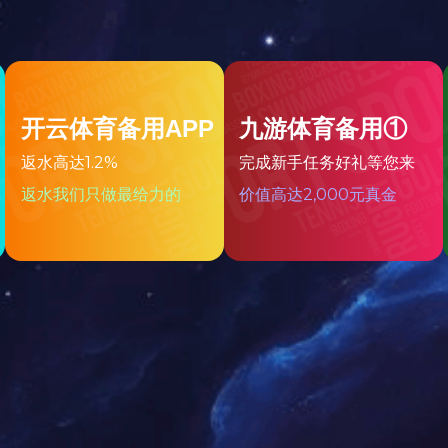
进行测试的，在很多的场合当中都是...
伤残，令人懊悔莫及；重则导...
动频繁而空间尺寸不受限制的场所。...
。不同厂家生产的仪器在使用...