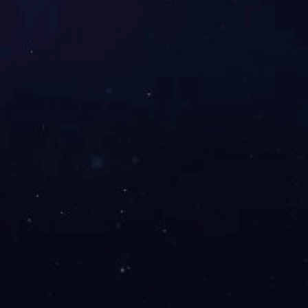
产品展示
公司新闻
行业资讯
产踏板力计,制动仪,逆反射系数测试仪,非接触多功能速度仪等一系列汽车检测
备案号：
鲁ICP备19047382号-2
鲁公网安备 37039002000450号
网站地图
方网站
|
OD官方网页版
|
必赢(中国)biying·官方网页版
|
ML.COM米兰体