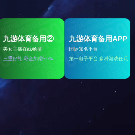
【2023/10/12】
【2023/09/14】
【2023/09/05】
【2023/08/10】